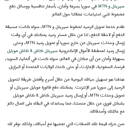
سيريتل و MTN
في سوريا بسرعة وأمان، بأسعار تنافسية ووسائل دفع
مضمونة تلبي احتياجات عملائنا حول العالم.
نقدم خدمة تحويل الرصيد لخطوط سيريتل و MTN، سواء كانت
مسبقة
الدفع أو لاحقة الدفع
، لذا من خلال
مستر رصيد
يمكنك في أي وقت
إرسال وحدات سيريتل من خارج سوريا أو تحويل رصيد MTN، وحتى
إرسال رصيد لمحفظة الأموال الإلكترونية
سيريتل كاش & كاش موبايل
بسهولة وأمان من أي مكان في العالم، سواء كنت في
ألمانيا، السويد،
فرنسا، السعودية، الإمارات
، أو حتى
كندا، الولايات المتحدة أو البرازيل
.
هدفنا هو
تسهيل حياتك اليومية
من خلال
أسرع وأفضل طريقة
لتحويل
الرصيد إلى سوريا عبر الإنترنت. يمكنك
دفع فاتورة موبايل سيريتل
، أو
تحويل وحدات MTN
، أو
إرسال رصيد سيريتل كاش & كاش موبايل
بشكل فوري من خلال منصتنا، مما يساعدك في البقاء على اتصال دائم
مع عائلتك وأصدقائك.
نحن ندرك
قيمة تلك اللحظات
التي تمضيها مع أحبائك، ولذلك نوفر لك