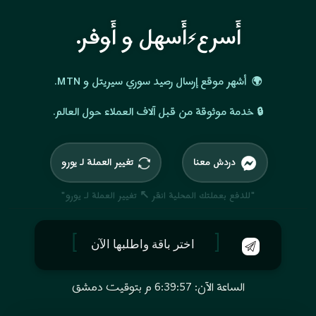
أَسرع
أَسهل و أَوفر.
⚡
أشهر موقع إرسال رصيد سوري سيريتل و MTN.
🌍
خدمة موثوقة من قبل آلاف العملاء حول العالم.
🔒
دردش معنا
تغيير العملة لـ يورو
إذا طلبت الخدمة الآن
"للدفع بعملتك المحلية انقر ↖ تغيير العملة لـ يورو"
سيصل الرصيد للمستلم
خلال 5 لـ 20 دقيقة
اختر باقة واطلبها الآن
الساعة الآن: 6:39:59 م بتوقيت دمشق