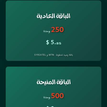
250
وحدة
$ 5.
₈₅
باقة رصيد لخطوط : MTN و SYRIATEL
500
وحدة