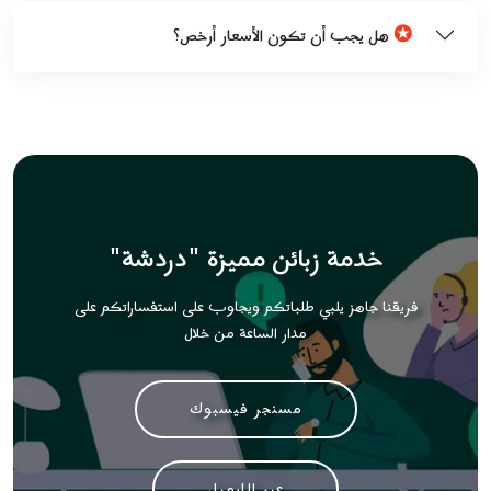
✪
هل يجب أن تكون الأسعار أرخص؟
خدمة زبائن مميزة "دردشة"
فريقنا جاهز يلبي طلباتكم ويجاوب على استفساراتكم على
مدار الساعة من خلال
مسنجر فيسبوك
عبر الايميل