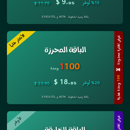
$ 9.
₉₅
%15 أوفر
11.70 $
باقة رصيد لخطوط : MTN و SYRIATEL
الأكثر طلباً
عرض لفترة محدودة
1
100
وحدة
⏳
$ 18.
100
₈₅
%20 أوفر
23.40 $
وحدة هدية
باقة رصيد لخطوط : MTN و SYRIATEL
الأوفر