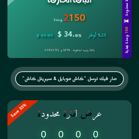
عرض لفترة محدودة
2
150
وحدة
⏳
$ 34.
150
₉₅
%25 أوفر
46.80 $
وحدة هدية
باقة رصيد لخطوط : MTN و SYRIATEL
صار فيك ترسل "كاش موبايل & سيريتل كاش"
عرض لفترة محدودة
Save 35%
0
0
0
0